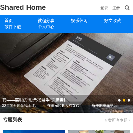
Shared Home
登录
注册
首页
教程分享
娱乐休闲
好文收藏
软件下载
个人中心
转——离职的“股票操盘手”之忠告！
32岁离开国企找工作，
在贫民区长大的女孩
好美的桌面壁纸
是个什么样的体验？
专题列表
查看所有专题