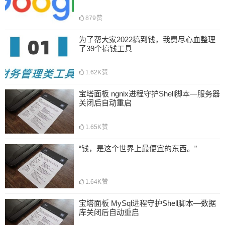
879
赞
为了帮大家2022搞到钱，我费尽心血整理
了39个搞钱工具
1.62K
赞
宝塔面板 ngnix进程守护Shell脚本—服务器
关闭后自动重启
1.65K
赞
“钱，是这个世界上最便宜的东西。”
1.64K
赞
宝塔面板 MySql进程守护Shell脚本—数据
库关闭后自动重启